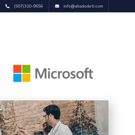
(507)310-9656
info@aliadodeti.com